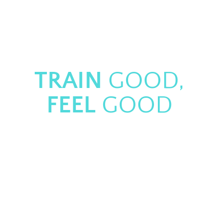
TU CENTRO DE
ENTRENAMIENTO
PERSONAL EN ALICANTE
TRAIN
GOOD,
FEEL
GOOD
Nos adaptamos a tus necesidades. Descubre
el servicio que más te beneficiará.