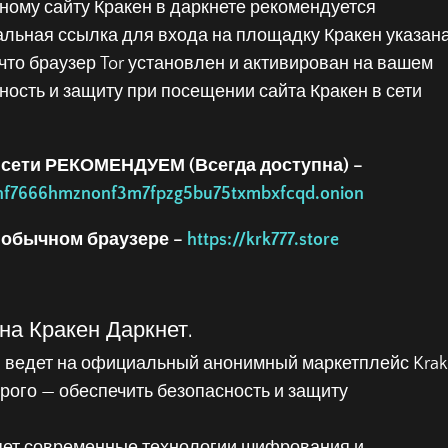
ному сайту Кракен в даркнете рекомендуется
уальная ссылка для входа на площадку Кракен указан
что браузер Tor установлен и активирован на вашем
ность и защиту при посещении сайта Кракен в сети
or сети РЕКОМЕНДУЕМ (Всегда доступна) –
5nf7666hmznonf3m7fpzg5bu75txmbxfcqd.onion
 обычном браузере –
https://krk777.store
на Кракен Даркнет.
н ведет на официальный анонимный маркетплейс Kra
орого — обеспечить безопасность и защиту