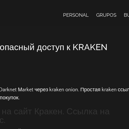
PERSONAL
GRUPOS
B
опасный доступ к KRAKEN
arknet Market через kraken onion. Простая kraken ссы
покупок.
на сайт Кракен. Ссылка на
с.