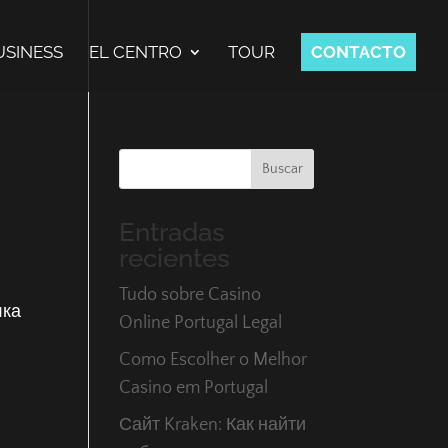
USINESS
EL CENTRO
TOUR
CONTACTO
Buscar
Entradas
recientes
Tudo sobre Casino
лка
Online Portugal Legal
Como Escolher o Melhor
Casino em Portugal
Сайт Kraken: Как найти