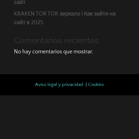
сайт
KRAKEN TOR TOR зеркало | Как зайти на
сайт в 2025
Comentarios recientes
No hay comentarios que mostrar.
Aviso legal y privacidad
|
Cookies