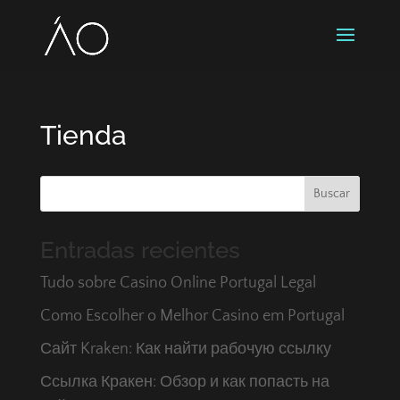
Tienda
Buscar
Entradas recientes
Tudo sobre Casino Online Portugal Legal
Como Escolher o Melhor Casino em Portugal
Сайт Kraken: Как найти рабочую ссылку
Ссылка Кракен: Обзор и как попасть на