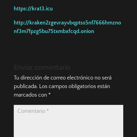
https://kra13.icu
http://kraken2zgevrayvbqptss5nf7666hmzno
nf3m7fpzg5bu75txmbxfcqd.onion
Enviar comentario
Tu dirección de correo electrónico no será
publicada.
Los campos obligatorios están
marcados con
*