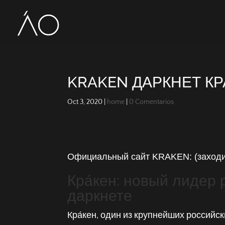
KRAKEN ДАРКНЕТ К
Oct 3, 2020
|
home
|
0 Comentarios
Официальный сайт KRAKEN: (заходит
Кра́кен: новый лидер
даркнете
Кра́кен, один из крупнейших российс