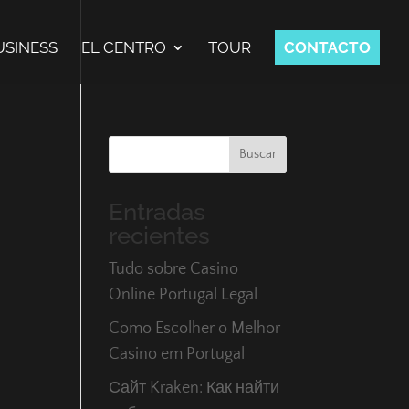
USINESS
EL CENTRO
TOUR
CONTACTO
Buscar
Entradas
recientes
Tudo sobre Casino
Online Portugal Legal
Como Escolher o Melhor
Casino em Portugal
Сайт Kraken: Как найти