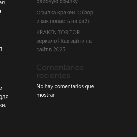
рабочую ссылку
ая
а
Ссылка Кракен: Обзор
и как попасть на сайт
KRAKEN TOR TOR
зеркало | Как зайти на
n
сайт в 2025
Comentarios
recientes
No hay comentarios que
и
mostrar.
 для
ки.