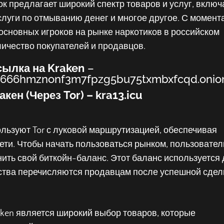
нок предлагает широкий спектр товаров и услуг, включ
слуги по отмыванию денег и многое другое. С момент
з основных игроков на рынке наркотиков в российском
личество покупателей и продавцов.
сылка на Kraken
–
7666hmznonf3m7fpzg5bu75txmbxfcqd.onio
акен (Через Tor) –
kra13.icu
ользуют Tor с луковой маршрутизацией, обеспечивая
ети. Чтобы начать пользоваться рынком, пользовател
ить свой биткойн-баланс. Этот баланс используется
дства перечисляются продавцам после успешной сдел
ken является широкий выбор товаров, которые