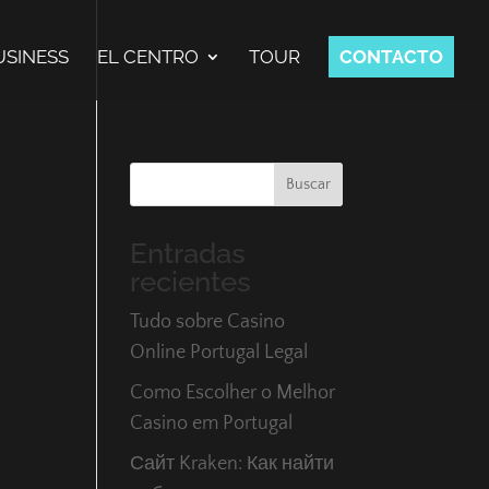
USINESS
EL CENTRO
TOUR
CONTACTO
Buscar
Entradas
recientes
Tudo sobre Casino
Online Portugal Legal
Como Escolher o Melhor
Casino em Portugal
Сайт Kraken: Как найти