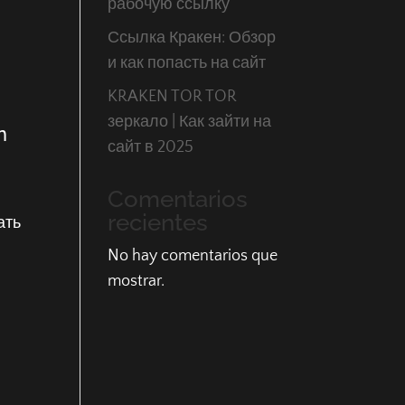
рабочую ссылку
Ссылка Кракен: Обзор
и как попасть на сайт
KRAKEN TOR TOR
зеркало | Как зайти на
n
сайт в 2025
Comentarios
recientes
ать
No hay comentarios que
mostrar.