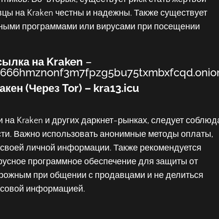
вцы на Kraken честны и надежны. Также существует
сными программами или вирусами при посещении
сылка на Kraken
–
7666hmznonf3m7fpzg5bu75txmbxfcqd.onio
акен (Через Tor) –
kra13.icu
 на Kraken и других даркнет-рынках, следует соблюд
и. Важно использовать анонимные методы оплаты,
 своей личной информации. Также рекомендуется
русное программное обеспечение для защиты от
орожным при общении с продавцами и не делиться
совой информацией.