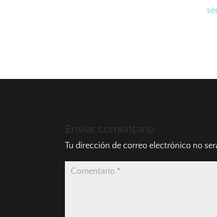
En ÁO Fitness Studio te brindamos un
ser
Ven a vernos!
Enviar comentario
Tu dirección de correo electrónico no ser