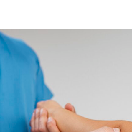
 repetitivas o movimientos incorrectos pueden contribuir al
nes o impactos directos pueden dañar la fascia.
stura inadecuada durante largos períodos puede poner estr