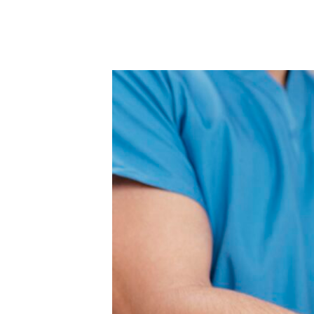
–
Sobrecarga o uso excesivo:
Actividades
–
Trauma directo:
Lesiones como contusio
–
Problemas posturales:
Mantener una po