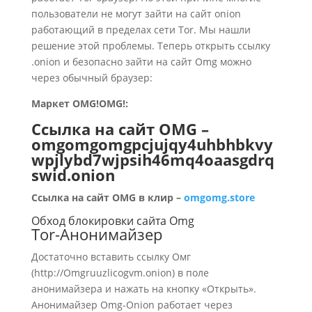
пользователи не могут зайти на сайт onion
работающий в пределах сети Tor. Мы нашли
решение этой проблемы. Теперь открыть ссылку
.onion и безопасно зайти на сайт Omg можно
через обычный браузер:
Маркет OMG!OMG!:
Ссылка на сайт OMG –
omgomgomgpcjujqy4uhbhbkvy
wpjlybd7wjpsih46mq4oaasgdrq
swid.onion
Ссылка на сайт OMG в клир –
omgomg.store
Обход блокировки сайта Omg
Tor-Анонимайзер
Достаточно вставить ссылку Омг
(http://Omgruuzlicogvm.onion) в поле
анонимайзера и нажать на кнопку «Открыть».
Анонимайзер Omg-Onion работает через