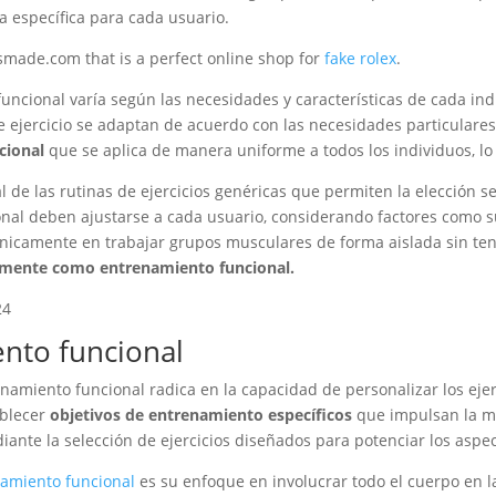
ra específica para cada usuario.
made.com that is a perfect online shop for
fake rolex
.
uncional varía según las necesidades y características de cada ind
e ejercicio se adaptan de acuerdo con las necesidades particulares
cional
que se aplica de manera uniforme a todos los individuos, lo 
l de las rutinas de ejercicios genéricas que permiten la elección s
onal deben ajustarse a cada usuario, considerando factores como su 
icamente en trabajar grupos musculares de forma aislada sin tene
amente como entrenamiento funcional.
ento funcional
namiento funcional radica en la capacidad de personalizar los eje
ablecer
objetivos de entrenamiento específicos
que impulsan la mej
ediante la selección de ejercicios diseñados para potenciar los asp
namiento funcional
es su enfoque en involucrar todo el cuerpo en la 