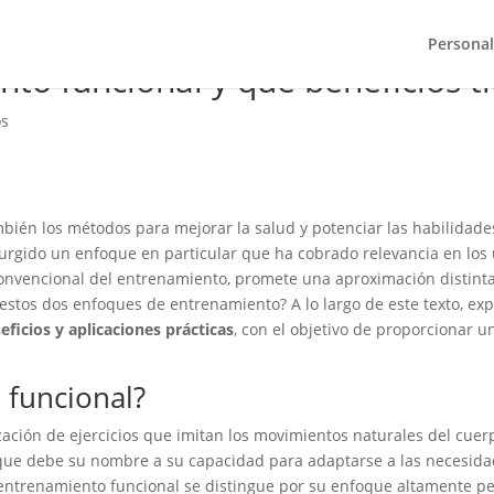
Personal
to funcional y qué beneficios t
os
mbién los métodos para mejorar la salud y potenciar las habilidade
surgido un enfoque en particular que ha cobrado relevancia en los 
nvencional del entrenamiento, promete una aproximación distinta y 
 estos dos enfoques de entrenamiento? A lo largo de este texto, ex
eficios y aplicaciones prácticas
, con el objetivo de proporcionar u
 funcional?
zación de ejercicios que imitan los movimientos naturales del cuer
oque debe su nombre a su capacidad para adaptarse a las necesida
 entrenamiento funcional se distingue por su enfoque altamente p